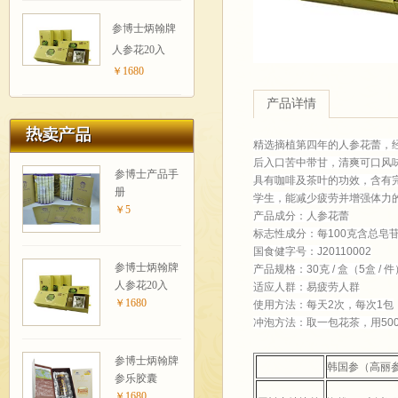
参博士炳翰牌
人参花20入
￥1680
产品详情
精选摘植第四年的人参花蕾，经
后入口苦中带甘，清爽可口风
参博士产品手
具有咖啡及茶叶的功效，含有
册
学生，能减少疲劳并增强体力
￥5
产品成分：人参花蕾
标志性成分：每100克含总皂苷
国食健字号：J20110002
参博士炳翰牌
产品规格：30克 / 盒（5盒 / 件
人参花20入
适应人群：易疲劳人群
￥1680
使用方法：每天2次，每次1包
冲泡方法：取一包花茶，用500
参博士炳翰牌
韩国参（高丽
参乐胶囊
￥1680