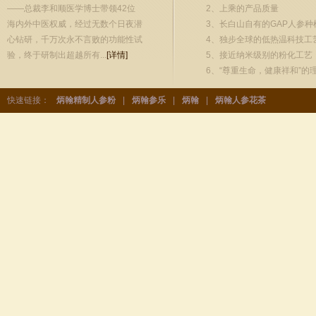
——总裁李和顺医学博士带领42位
2、上乘的产品质量
海内外中医权威，经过无数个日夜潜
3、长白山自有的GAP人参种
心钻研，千万次永不言败的功能性试
4、独步全球的低热温科技工
验，终于研制出超越所有...
[详情]
5、接近纳米级别的粉化工艺
6、“尊重生命，健康祥和”的
快速链接：
炳翰精制人参粉
|
炳翰参乐
|
炳翰
|
炳翰人参花茶