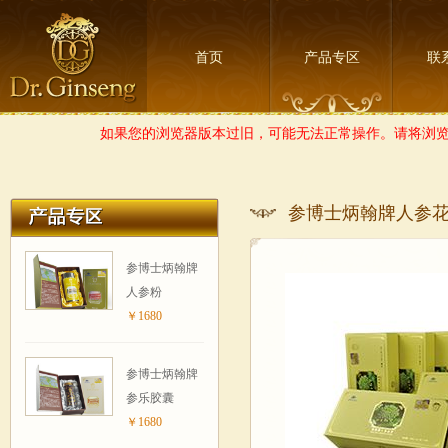
首页
产品专区
联
如果您的浏览器版本过旧，可能无法正常操作。请将浏览器
参博士炳翰牌人参花
参博士炳翰牌
人参粉
￥1680
参博士炳翰牌
参乐胶囊
￥1680