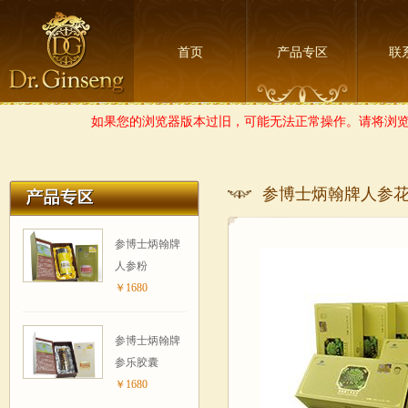
首页
产品专区
联
如果您的浏览器版本过旧，可能无法正常操作。请将浏览器
参博士炳翰牌人参花
参博士炳翰牌
人参粉
￥1680
参博士炳翰牌
参乐胶囊
￥1680