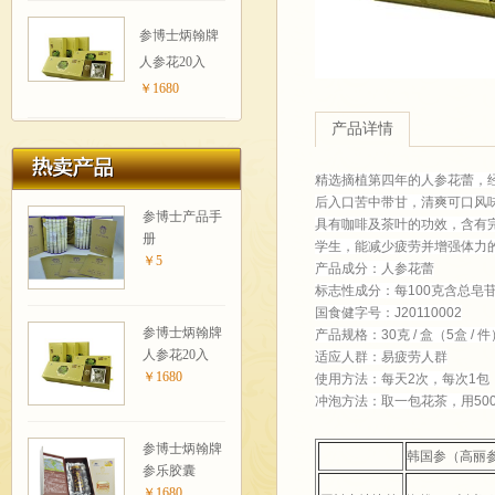
参博士炳翰牌
人参花20入
￥1680
产品详情
精选摘植第四年的人参花蕾，经
后入口苦中带甘，清爽可口风
参博士产品手
具有咖啡及茶叶的功效，含有
册
学生，能减少疲劳并增强体力
￥5
产品成分：人参花蕾
标志性成分：每100克含总皂苷
国食健字号：J20110002
参博士炳翰牌
产品规格：30克 / 盒（5盒 / 件
人参花20入
适应人群：易疲劳人群
￥1680
使用方法：每天2次，每次1包
冲泡方法：取一包花茶，用500
参博士炳翰牌
韩国参（高丽
参乐胶囊
￥1680