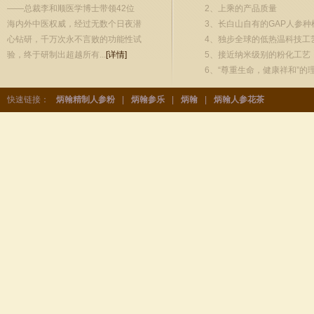
——总裁李和顺医学博士带领42位
2、上乘的产品质量
海内外中医权威，经过无数个日夜潜
3、长白山自有的GAP人参种
心钻研，千万次永不言败的功能性试
4、独步全球的低热温科技工
验，终于研制出超越所有...
[详情]
5、接近纳米级别的粉化工艺
6、“尊重生命，健康祥和”的
快速链接：
炳翰精制人参粉
|
炳翰参乐
|
炳翰
|
炳翰人参花茶