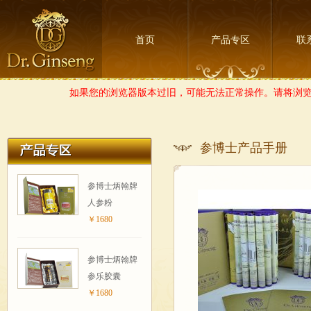
首页
产品专区
联
如果您的浏览器版本过旧，可能无法正常操作。请将浏览器
参博士产品手册
参博士炳翰牌
人参粉
￥1680
参博士炳翰牌
参乐胶囊
￥1680