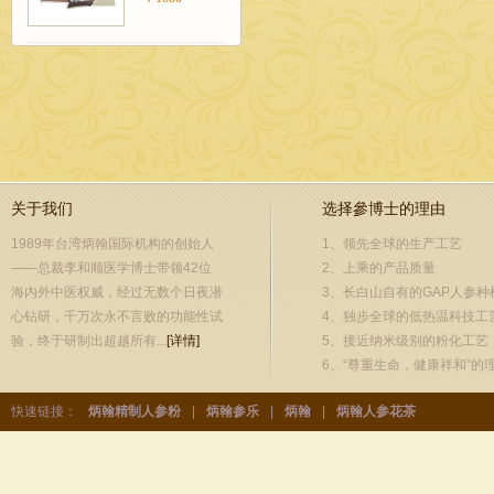
关于我们
选择參博士的理由
1989年台湾炳翰国际机构的创始人
1、领先全球的生产工艺
——总裁李和顺医学博士带领42位
2、上乘的产品质量
海内外中医权威，经过无数个日夜潜
3、长白山自有的GAP人参种
心钻研，千万次永不言败的功能性试
4、独步全球的低热温科技工
验，终于研制出超越所有...
[详情]
5、接近纳米级别的粉化工艺
6、“尊重生命，健康祥和”的
快速链接：
炳翰精制人参粉
|
炳翰参乐
|
炳翰
|
炳翰人参花茶