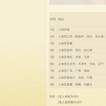
区间
地点
1区
上海同城
2区
上海至江浙（除徐州、宿迁、连云港
3区
上海至安徽
4区
上海至徐州、宿迁、连云港
5区
上海至湖北、河南、江西
6区
上海至北京市、天津市、河北、辽宁
7区
上海至广东、广西、海南
8区
上海至黑龙江、吉林、宁夏
9区
上海至新疆、西藏、内蒙古
说明：2盒人参粉为1KG
2盒人参胶囊为1KG