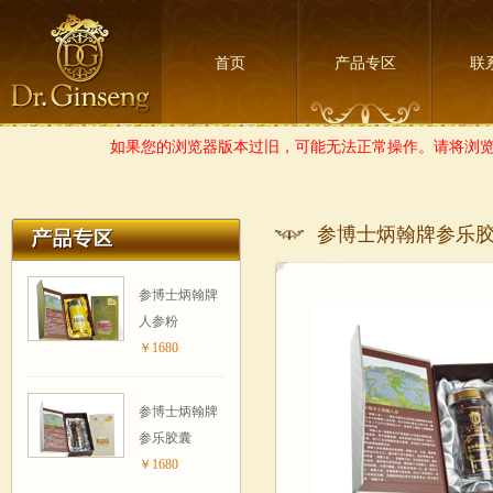
首页
产品专区
联
如果您的浏览器版本过旧，可能无法正常操作。请将浏览器
参博士炳翰牌参乐
参博士炳翰牌
人参粉
￥1680
参博士炳翰牌
参乐胶囊
￥1680