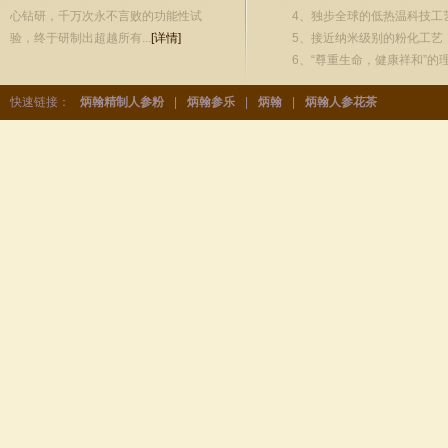
心钻研，千万次永不言败的功能性试
4、独步全球的低热温科技工
验，终于研制出超越所有...
[详情]
5、接近纳米级别的粉化工艺
6、“尊重生命，健康祥和”的
快速链接：
炳翰精制人参粉
|
炳翰参乐
|
炳翰
|
炳翰人参花茶