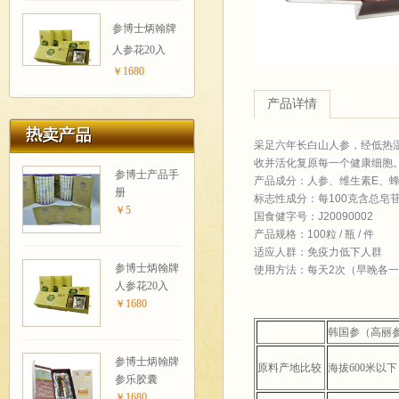
参博士炳翰牌
人参花20入
￥1680
产品详情
采足六年长白山人参，经低热
收并活化复原每一个健康细胞
参博士产品手
产品成分：人参、维生素E、
册
标志性成分：每100克含总皂苷0
￥5
国食健字号：J20090002
产品规格：100粒 / 瓶 / 件
适应人群：免疫力低下人群
参博士炳翰牌
使用方法：每天2次（早晚各一
人参花20入
￥1680
韩国参（高丽
参博士炳翰牌
原料产地比较
海拔600米以下
参乐胶囊
￥1680