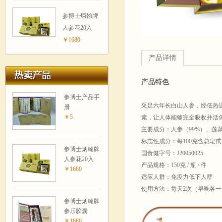
参博士炳翰牌
人参花20入
￥1680
产品详情
产品特色
参博士产品手
采足六年长白山人参，经低热
册
￥5
素，让人体能够完全吸收并活
主要成分：人参（99%）、莲
标志性成分：每100克含总皂甙2
参博士炳翰牌
国食健字号：J20050025
人参花20入
产品规格：150克 / 瓶 / 件
￥1680
适应人群：免疫力低下人群
使用方法：每天2次（早晚各一
参博士炳翰牌
参乐胶囊
￥1680