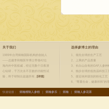
关于我们
选择參博士的理由
1989年台湾炳翰国际机构的创始人
1、领先全球的生产工艺
——总裁李和顺医学博士带领42位
2、上乘的产品质量
海内外中医权威，经过无数个日夜潜
3、长白山自有的GAP人参种
心钻研，千万次永不言败的功能性试
4、独步全球的低热温科技工
验，终于研制出超越所有...
[详情]
5、接近纳米级别的粉化工艺
6、“尊重生命，健康祥和”的
快速链接：
炳翰精制人参粉
|
炳翰参乐
|
炳翰
|
炳翰人参花茶