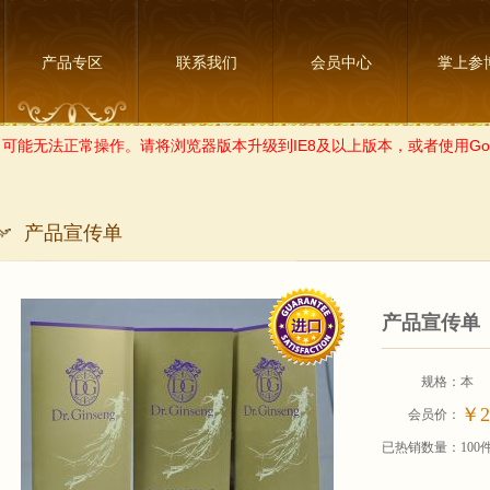
产品专区
联系我们
会员中心
掌上参
可能无法正常操作。请将浏览器版本升级到IE8及以上版本，或者使用Goo
产品宣传单
产品宣传单
规格：
本
￥2
会员价：
已热销数量：
100